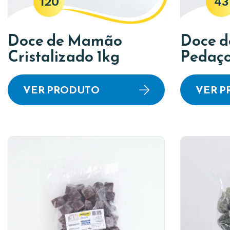
120
43
Doce de Mamão
Doce d
Cristalizado 1kg
Pedaço
VER PRODUTO
VER 