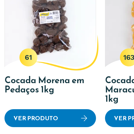
61
16
Cocada Morena em
Cocad
Pedaços 1kg
Maracu
1kg
VER PRODUTO
VER 