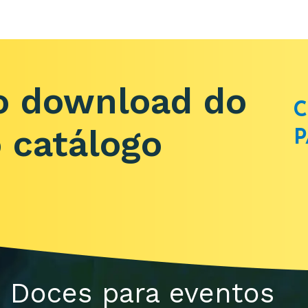
o download do
C
P
 catálogo
Doces para eventos