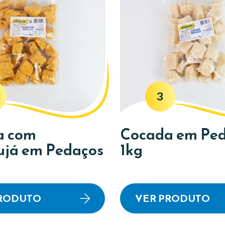
3
3
a com
Cocada em Pe
já em Pedaços
1kg
PRODUTO
VER PRODUTO