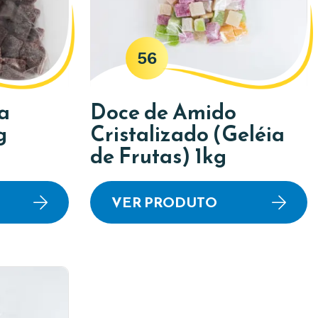
56
a
Doce de Amido
g
Cristalizado (Geléia
de Frutas) 1kg
VER PRODUTO