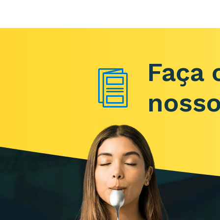
Faça 
nosso