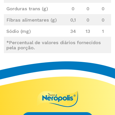
Gorduras trans (g)
0
0
0
Fibras alimentares (g)
0,1
0
0
Sódio (mg)
34
13
1
*Percentual de valores diários fornecidos
pela porção.