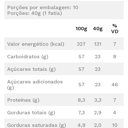
Porções por embalagem: 10
Porções: 40g (1 fatia)
%
100g
40g
VD
Valor energético (kcal)
327
131
7
Carboidratos (g)
57
23
8
Açúcares totais (g)
57
23
Açúcares adicionados
57
23
46
(g)
Proteínas (g)
8,3
3,3
7
Gorduras totais (g)
7,3
2,9
4
Gorduras saturadas (g)
4,9
2,0
10