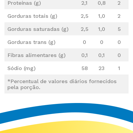
Proteínas (g)
2,1
0,8
2
Gorduras totais (g)
2,5
1,0
2
Gorduras saturadas (g)
2,5
1,0
5
Gorduras trans (g)
0
0
0
Fibras alimentares (g)
0,1
0,1
0
Sódio (mg)
58
23
1
*Percentual de valores diários fornecidos
pela porção.