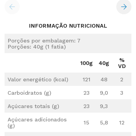
INFORMAÇÃO NUTRICIONAL
Porções por embalagem: 7
Porções: 40g (1 fatia)
%
100g
40g
VD
Valor energético (kcal)
121
48
2
Carboidratos (g)
23
9,0
3
Açúcares totais (g)
23
9,3
Açúcares adicionados
15
5,8
12
(g)